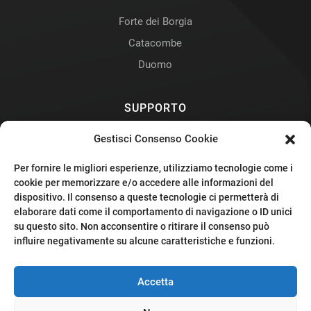
Forte dei Borgia
Catacombe
Duomo
SUPPORTO
Contatti
Gestisci Consenso Cookie
Privacy Policy
Per fornire le migliori esperienze, utilizziamo tecnologie come i
Cookie Policy
cookie per memorizzare e/o accedere alle informazioni del
dispositivo. Il consenso a queste tecnologie ci permetterà di
Preferenze Cookie
elaborare dati come il comportamento di navigazione o ID unici
su questo sito. Non acconsentire o ritirare il consenso può
influire negativamente su alcune caratteristiche e funzioni.
Accetta
Disegnato e Sviluppato da Mauro Bono