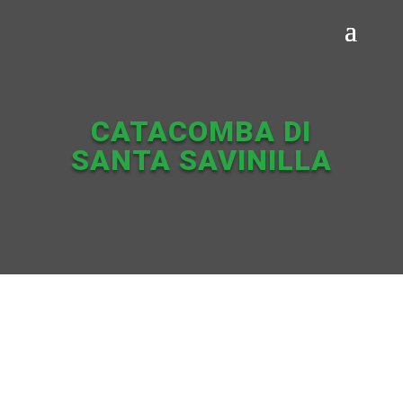
CATACOMBA DI
SANTA SAVINILLA
Il complesso sotterraneo della
Catacomba di Santa